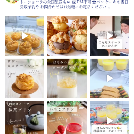
トーショコラの全国配送も☺︎
⁡
✉️DM不可
☎︎パン.ケーキの当日
受取予約や
お問合わせはお気軽にお電話ください
↓