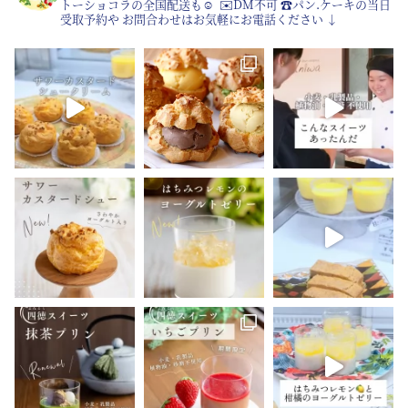
トーショコラの全国配送も☺︎
⁡
✉️DM不可
☎︎パン.ケーキの当日
受取予約や
お問合わせはお気軽にお電話ください
↓